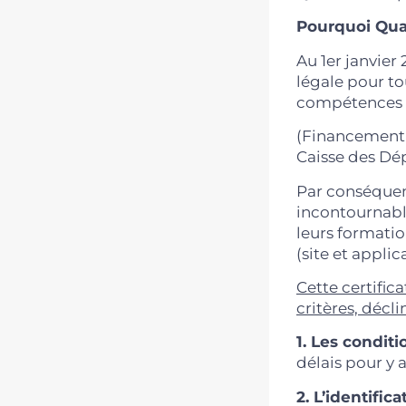
Pourquoi Qual
Au 1er janvier
légale pour t
compétences s
(Financement p
Caisse des Dép
Par conséquent
incontournabl
leurs formati
(site et applic
Cette certifica
critères, décli
1. Les condit
délais pour y 
2. L’identifica