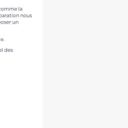
e comme la
éparation nous
poser un
e.
el des