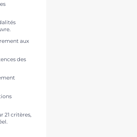
des
dalités
vre.
drement aux
tences des
nement
tions
 21 critères,
el.