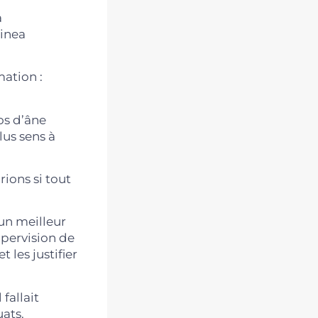
a
linea
mation :
os d’âne
lus sens à
rions si tout
un meilleur
upervision de
les justifier
fallait
uats.