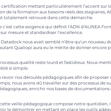
 certification mettant particulièrement l’accent sur l
on de la formation aux besoins réels des stagiaires, A
st totalement retrouvé dans cette démarche.
ue c’est cette exigence qui définit l’ADN d’ALINEA For
sur mesure et standardiser l’excellence.
it Datadock nous avait semblé n’être qu’un nouveau d
 autant Qualiopi aura eu le mérite de donner encore p
processus qualité reste lourd et fastidieux. Nous menti
blé si simple.
 revoir nos déroulés pédagogiques afin de proposer 
temps, nous avons dû travailler sur des processus de s
dagogiques, enrichir nos bases de documentations et 
ette veille pédagogique compose notre quotidien, il 
oir le démontrer en mettant en place les outils adéq