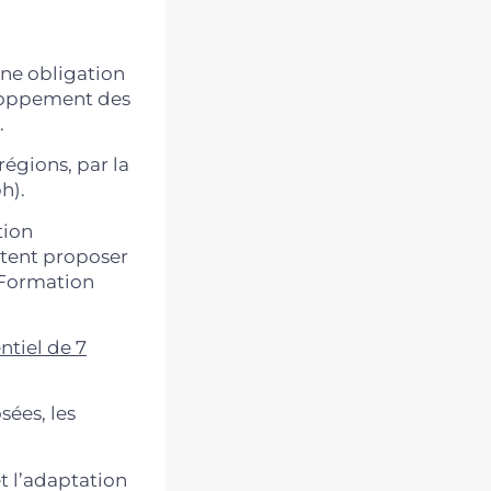
une obligation
eloppement des
.
égions, par la
h).
tion
itent proposer
 Formation
ntiel de 7
sées, les
t l’adaptation