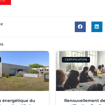
icat
le
es
CERTIFICATION
n énergétique du
Renouvellement de