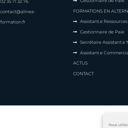
Gestionnaire de Paie
02 35 71 32 76
FORMATIONS EN ALTER
contact@alinea-
Assistant.e Ressource
formation.fr
Gestionnaire de Paie
Secrétaire Assistant.e
Assistant.e Commercia
ACTUS
CONTACT
Nous utilis