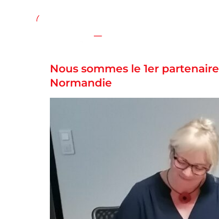
02 35 71 32 76
Nous sommes le 1er partenaire 
Normandie