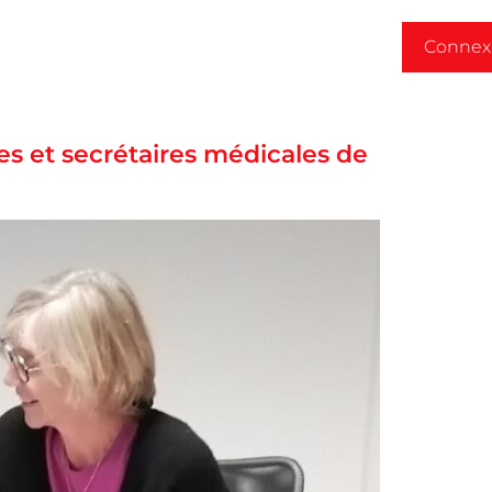
Connex
Formations
Alternance
Actus
Contact
es et secrétaires médicales de