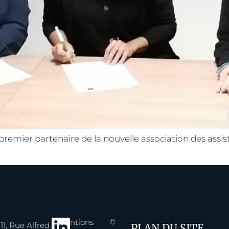
e premier partenaire de la nouvelle association des assi
©
Mentions
11, Rue Alfred
PLAN DU SITE