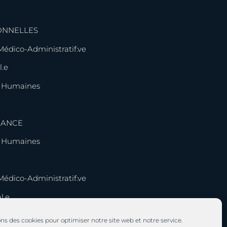
ONNELLES
 Médico-Administratif.ve
l.e
s Humaines
NANCE
s Humaines
 Médico-Administratif.ve
l.e
ons des cookies pour optimiser notre site web et notre service.