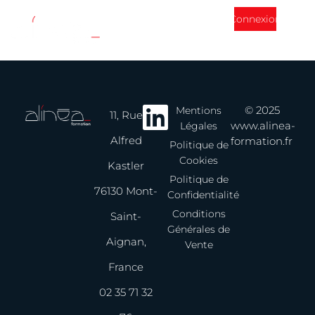
02 35 71 32 76
Connexion
© 2025
Mentions
11, Rue
www.alinea-
Légales
Alfred
formation.fr
Politique de
Cookies
Kastler
Politique de
76130 Mont-
Confidentialité
Conditions
Saint-
Générales de
Aignan,
Vente
France
02 35 71 32