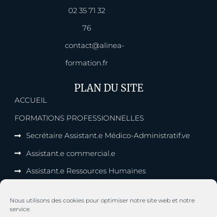
02 35 71 32
76
contact@alinea-
formation.fr
PLAN DU SITE
ACCUEIL
FORMATIONS PROFESSIONNELLES
Secrétaire Assistant.e Médico-Administratif.ve
Assistant.e commercial.e
Assistant.e Ressources Humaines
Gestionnaire de Paie
Nous utilisons des cookies pour optimiser notre site web et notre
FORMATIONS EN ALTERNANCE
service.