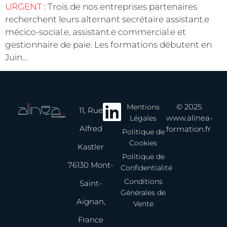
URGENT
: Trois de nos entreprises partenaires
recherchent leurs alternant secrétaire assistant.e
mécico-social.e, assistant.e commercial.e et
gestionnaire de paie. Les formations débutent en
Juin…
© 2025
Mentions
11, Rue
www.alinea-
Légales
Alfred
formation.fr
Politique de
Cookies
Kastler
Politique de
76130 Mont-
Confidentialité
Conditions
Saint-
Générales de
Aignan,
Vente
France