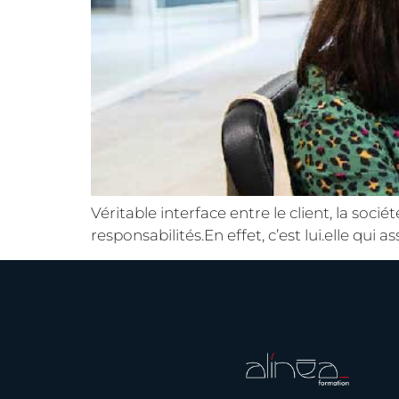
Véritable interface entre le client, la so
responsabilités.En effet, c’est lui.elle qui a