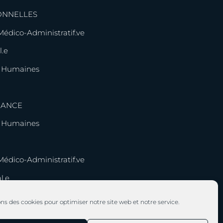
ONNELLES
 Médico-Administratif.ve
l.e
s Humaines
NANCE
s Humaines
 Médico-Administratif.ve
l.e
ons des cookies pour optimiser notre site web et notre service.