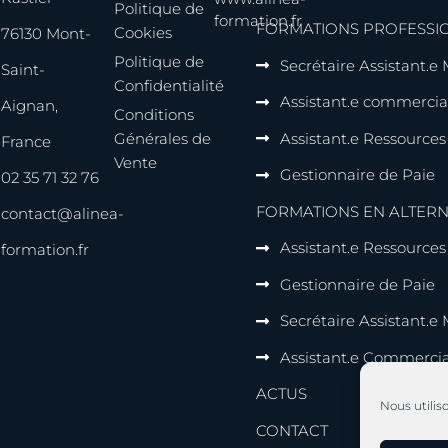
Politique de
formation.fr
FORMATIONS PROFESSI
Cookies
76130 Mont-
Politique de
Secrétaire Assistant.e
Saint-
Confidentialité
Assistant.e commercia
Aignan,
Conditions
Générales de
Assistant.e Ressource
France
Vente
Gestionnaire de Paie
02 35 71 32 76
FORMATIONS EN ALTER
contact@alinea-
Assistant.e Ressource
formation.fr
Gestionnaire de Paie
Secrétaire Assistant.e
Assistant.e Commercia
ACTUS
Nous utilis
CONTACT